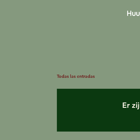
Bacalar
Huu
7
Todas las entradas
Er zi