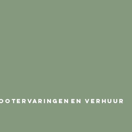
ootervaringen
en verhuur
Contact