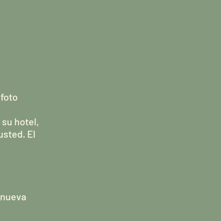
 foto
su hotel,
usted. El
a nueva