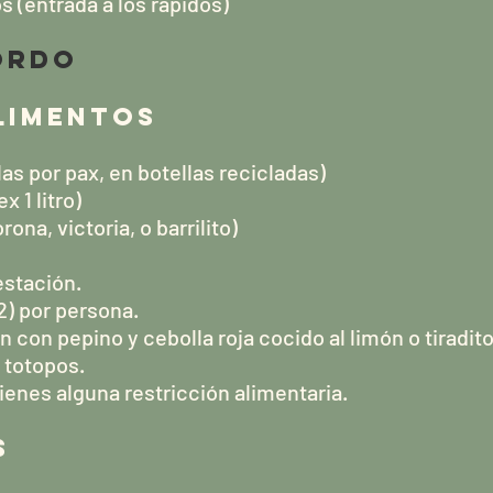
s (entrada a los rápidos)
ORDO
ALIMENTOS
las por pax, en botellas recicladas)
x 1 litro)
rona, victoria, o barrilito)
estación.
2) por persona.
 con pepino y cebolla roja cocido al limón o tiradit
totopos.
tienes alguna restricción alimentaria.
S