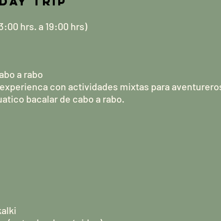
 Day Trip
3:00 hrs. a 19:00 hrs)
abo a rabo
experienca con actividades mixtas para aventurero
atico bacalar de cabo a rabo.
alki