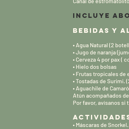
Canal de estromatolito
INCLUYE AB
BEBIDAS Y 
• Agua Natural (2 botel
• Jugo de naranja (jume
• Cerveza 4 por pax ( co
• Hielo dos bolsas
• Frutas tropicales de 
• Tostadas de Surimi. (
• Aguachile de Camarón
Atún acompañados de 
Por favor, avísanos si 
ACTIVIDADE
• Máscaras de Snorkel.