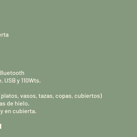
erta
 Bluetooth
e, USB y 110Wts.
(platos, vasos, tazas, copas, cubiertos)
as de hielo.
y en cubierta.
N