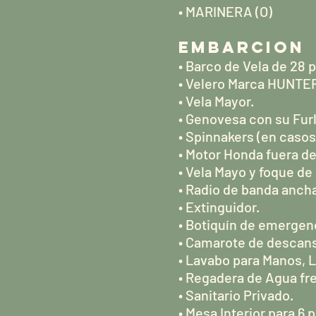
• MARINERA (O)
EMBARCION
• Barco de Vela de 28 p
• Velero Marca HUNTE
• Vela Mayor.
• Genovesa con su Furl
• Spinnakers (en caso
• Motor Honda fuera de
• Vela Mayo y foque de
• Radio de banda ancha
• Extinguidor.
• Botiquín de emergen
• Camarote de descans
• Lavabo para Manos, L
• Regadera de Agua fre
• Sanitario Privado.
• Mesa Interior para 6 