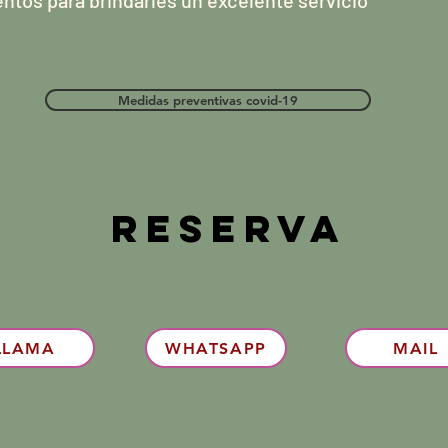
tos para brindarles un excelente servicio
Medidas preventivas covid-19
reserva
LLAMA
WHATSAPP
MAIL